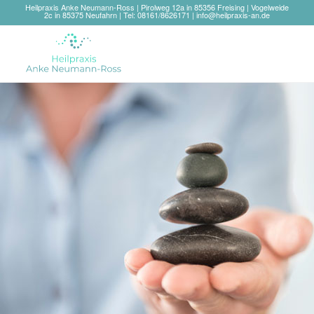
Heilpraxis Anke Neumann-Ross | Pirolweg 12a in 85356 Freising | Vogelweide
2c in 85375 Neufahrn | Tel: 08161/8626171 |
info@heilpraxis-an.de