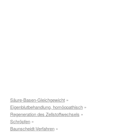
auch zu vielen
chronisch entzündlichen
und
schwerwiegenderen Erkrankungen führen.
Die Säure-Basen-Regulation ist oft ein wichtiger
Bestandteil von Schmerztherapien sowie vieler anderer
Behandlungen, denn Ablagerungen können latent
schwelende Entzündungsherde erzeugen, wodurch sich
wiederum die Säurebelastung erhöht und
der
Entzündungs-Schmerz
-Kreislauf aufrechterhalten
wird. Auf Dauer schädigt dies wichtige Gewebe, Organe,
Nerven und den Stoffwechsel der Zelle, der in seiner
Funktion beeinträchtigt wird.
Säure-Basen-Gleichgewicht
»
Eigenblutbehandlung, homöopathisch
»
Regeneration des Zellstoffwechsels
»
Schröpfen
»
Baunscheidt-Verfahren
»