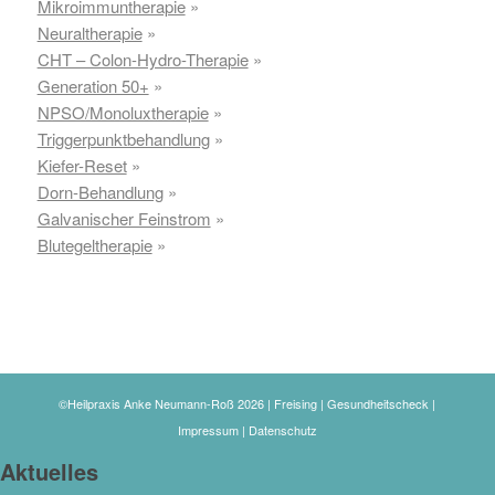
Mikroimmuntherapie
»
Neuraltherapie
»
CHT – Colon-Hydro-Therapie
»
Generation 50+
»
NPSO/Monoluxtherapie
»
Triggerpunktbehandlung
»
Kiefer-Reset
»
Dorn-Behandlung
»
Galvanischer Feinstrom
»
Blutegeltherapie
»
©Heilpraxis Anke Neumann-Roß 2026 | Freising | Gesundheitscheck |
Impressum
|
Datenschutz
Aktuelles