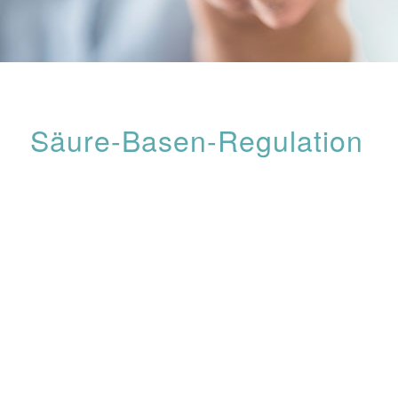
Säure-Basen-Regulation
Ein ausgeglichener Säure-Basen-Haushalt ist eine der
Grundvoraussetzungen für gesundes Leben. Der Körper
hält den Blut-pH-Wert ständig im leicht basischen Bereich
bei ca. 7,4. Nur minimale Abweichungen sind möglich.
Kommt es zu einer dauerhaft erhöhten Säurelast durch
Ernährung, Gifte, abgelagerte Schlacken und kann der
Körper diese nicht ausscheiden, werden sie vor allem im
Bindegewebe und den Gelenken abgelagert. Dies kann zu
Erkrankungen wie
Gicht
,
Rheuma
, sonstige
unklare
Schmerzen
,
Bluthochdruck
und
Müdigkeit
, aber