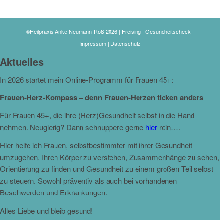
©Heilpraxis Anke Neumann-Roß 2026 | Freising | Gesundheitscheck |
Impressum
|
Datenschutz
Aktuelles
In 2026 startet mein Online-Programm für Frauen 45+:
Frauen-Herz-Kompass – denn Frauen-Herzen ticken anders
Für Frauen 45+, die ihre (Herz)Gesundheit selbst in die Hand
nehmen. Neugierig? Dann schnuppere gerne
hier
rein….
Hier helfe ich Frauen, selbstbestimmter mit ihrer Gesundheit
umzugehen. Ihren Körper zu verstehen, Zusammenhänge zu sehen,
Orientierung zu finden und Gesundheit zu einem großen Teil selbst
zu steuern. Sowohl präventiv als auch bei vorhandenen
Beschwerden und Erkrankungen.
Alles Liebe und bleib gesund!