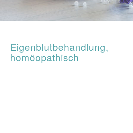
Eigenblutbehandlung,
homöopathisch
Die homöopathische Eigenblutbehandlung ist eine
hervorragende Methode zur unspezifischen Stimulierung
des
Immunsystems
. Akut bei z.B. Erkältungskrankheiten
oder
allergischen
Reaktionen, aber auch präventiv für
Infekte oder bei
Heuschnupfen
kann diese
Behandlungsform zur raschen Linderung führen.
Auch
Blasenentzündungen
reagieren oft sehr gut darauf.
Bei chronischen Erkrankungen kann eine solche