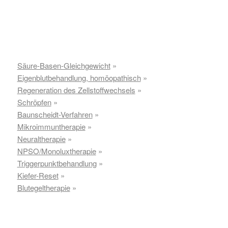
Behandlung begleitend bei der Umstimmung
von
Stoffwechsel
vorgängen und zur Unterstützung
von
Ausleitun
g und
Entgiftung
genutzt werden.
Säure-Basen-Gleichgewicht
»
Eigenblutbehandlung, homöopathisch
»
Regeneration des Zellstoffwechsels
»
Schröpfen
»
Baunscheidt-Verfahren
»
Mikroimmuntherapie
»
Neuraltherapie
»
NPSO/Monoluxtherapie
»
Triggerpunktbehandlung
»
Kiefer-Reset
»
Blutegeltherapie
»