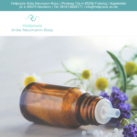
Heilpraxis Anke Neumann-Ross | Pirolweg 12a in 85356 Freising | Vogelweide
2c in 85375 Neufahrn | Tel: 08161/8626171 |
info@heilpraxis-an.de