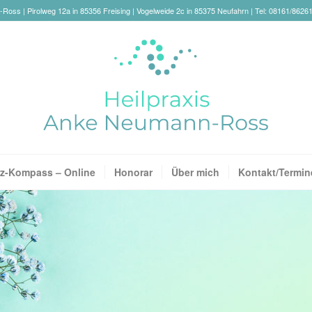
oss | Pirolweg 12a in 85356 Freising | Vogelweide 2c in 85375 Neufahrn | Tel: 08161/8626
z-Kompass – Online
Honorar
Über mich
Kontakt/Termin