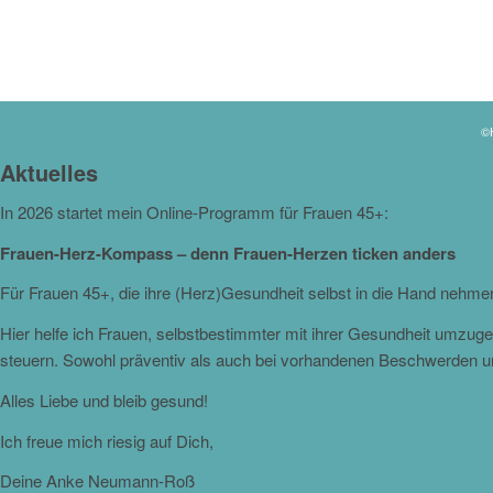
©H
Aktuelles
In 2026 startet mein Online-Programm für Frauen 45+:
Frauen-Herz-Kompass – denn Frauen-Herzen ticken anders
Für Frauen 45+, die ihre (Herz)Gesundheit selbst in die Hand nehm
Hier helfe ich Frauen, selbstbestimmter mit ihrer Gesundheit umzu
steuern. Sowohl präventiv als auch bei vorhandenen Beschwerden 
Alles Liebe und bleib gesund!
Ich freue mich riesig auf Dich,
Deine Anke Neumann-Roß