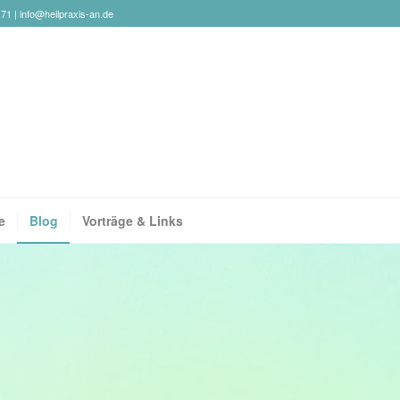
171 |
info@heilpraxis-an.de
e
Blog
Vorträge & Links