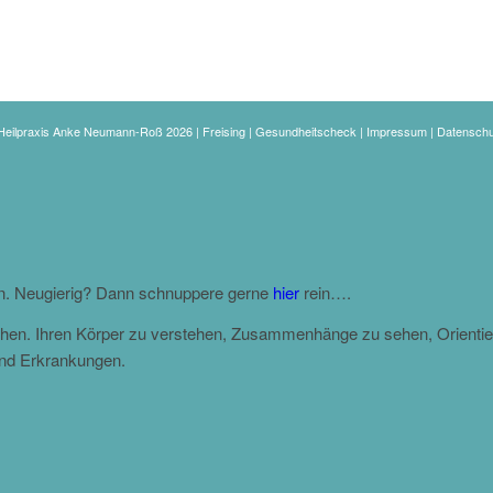
eilpraxis Anke Neumann-Roß 2026 | Freising | Gesundheitscheck |
Impressum
|
Datenschu
en. Neugierig? Dann schnuppere gerne
hier
rein….
gehen. Ihren Körper zu verstehen, Zusammenhänge zu sehen, Orientie
und Erkrankungen.