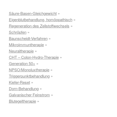
Säure-Basen-Gleichgewicht
»
Eigenblutbehandlung, homöopathisch
»
Regeneration des Zellstoffwechsels
»
Schröpfen
»
Baunscheidt-Verfahren
»
Mikroimmuntherapie
»
Neuraltherapie
»
CHT – Colon-Hydro-Therapie
»
Generation 50+
»
NPSO/Monoluxtherapie
»
Triggerpunktbehandlung
»
Kiefer-Reset
»
Dorn-Behandlung
»
Galvanischer Feinstrom
»
Blutegeltherapie
»