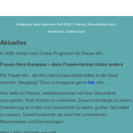
©Heilpraxis Anke Neumann-Roß 2026 | Freising | Gesundheitscheck |
Impressum
|
Datenschutz
Aktuelles
In 2026 startet mein Online-Programm für Frauen 45+:
Frauen-Herz-Kompass – denn Frauen-Herzen ticken anders
Für Frauen 45+, die ihre (Herz)Gesundheit selbst in die Hand
nehmen. Neugierig? Dann schnuppere gerne
hier
rein….
Hier helfe ich Frauen, selbstbestimmter mit ihrer Gesundheit
umzugehen. Ihren Körper zu verstehen, Zusammenhänge zu sehen,
Orientierung zu finden und Gesundheit zu einem großen Teil selbst
zu steuern. Sowohl präventiv als auch bei vorhandenen
Beschwerden und Erkrankungen.
Alles Liebe und bleib gesund!