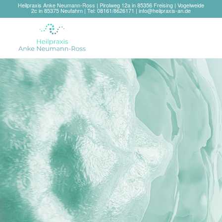
Heilpraxis Anke Neumann-Ross | Pirolweg 12a in 85356 Freising | Vogelweide
2c in 85375 Neufahrn | Tel: 08161/8626171 |
info@heilpraxis-an.de