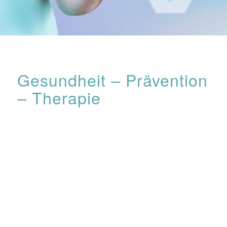
Gesundheit – Prävention
– Therapie
Behandlungsbeispiele aus
meinem Praxisalltag
Allergien, Abwehrschwäche,
Autoimmunerkrankungen
,
Atemwegserkrankungen,
Augenerkrankungen
,
Arthritis,
Arthrose
,
Blasenentzündung
,
Borreliose
,
Gefäßerkrankungen, Hashimoto-Thyreoiditis,
Tumore/Krebserkrankungen, Impfbelastungen,
Hauterkrankungen,
Haarausfall
,
Kinderwunsch
,