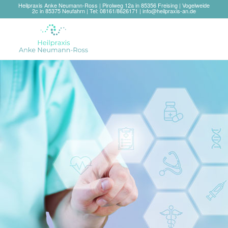
Heilpraxis Anke Neumann-Ross | Pirolweg 12a in 85356 Freising | Vogelweide
2c in 85375 Neufahrn | Tel: 08161/8626171 |
info@heilpraxis-an.de