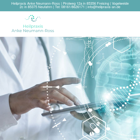
Heilpraxis Anke Neumann-Ross | Pirolweg 12a in 85356 Freising | Vogelweide
2c in 85375 Neufahrn | Tel: 08161/8626171 |
info@heilpraxis-an.de