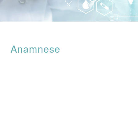
Anamnese
Vor Ihrem ersten Besuch bei mir erhalten Sie einen
Fragebogen. Dieser gibt mir einen ersten Überblick über
Ihr Anliegen und mögliche Hintergründe. Als
Vorabinformation verschafft er Ihnen und mir für das
persönliche Gespräch mehr Zeit, um alle wichtigen Punkte
Ihres Befindens ausführlich zu besprechen. Die
Anamnese ist Teil des
Gesundheitschecks
und dient
dazu, mir ein Bild über ihre gesamte körperliche und
seelische Lage zu machen. Dies ist eine wichtige
Voraussetzung, um für Sie einen individuellen und