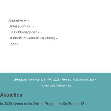
passenden Behandlungsansatz zu finden.
Anamnese
»
Untersuchung
»
Gesichtsdiagnostik
»
Dunkelfeld-Blutuntersuchung
»
Labor
»
©Heilpraxis Anke Neumann-Roß 2026 | Freising | Gesundheitscheck |
Impressum
|
Datenschutz
Aktuelles
In 2026 startet mein Online-Programm für Frauen 45+: