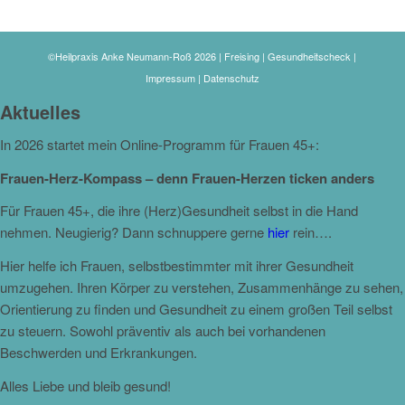
©Heilpraxis Anke Neumann-Roß 2026 | Freising | Gesundheitscheck |
Impressum
|
Datenschutz
Aktuelles
In 2026 startet mein Online-Programm für Frauen 45+:
Frauen-Herz-Kompass – denn Frauen-Herzen ticken anders
Für Frauen 45+, die ihre (Herz)Gesundheit selbst in die Hand
nehmen. Neugierig? Dann schnuppere gerne
hier
rein….
Hier helfe ich Frauen, selbstbestimmter mit ihrer Gesundheit
umzugehen. Ihren Körper zu verstehen, Zusammenhänge zu sehen,
Orientierung zu finden und Gesundheit zu einem großen Teil selbst
zu steuern. Sowohl präventiv als auch bei vorhandenen
Beschwerden und Erkrankungen.
Alles Liebe und bleib gesund!