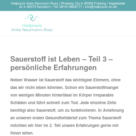
Heilpraxis Anke Neumann-Ross | Pirolweg 12a in 85356 Freising | Vogelweide
2c in 85375 Neufahrn | Tel: 08161/8626171 |
info@heilpraxis-an.de
Sauerstoff ist Leben – Teil 3 –
persönliche Erfahrungen
Neben Wasser ist Sauerstoff das wichtigste Element, ohne
das wir nicht leben könnten.
Schon ein Sauerstoffmangel
von wenigen Minuten hinterlässt im Körper irreparable
Schäden und führt schnell zum Tod. Jede einzelne Zelle
benötigt also Sauerstoff, um zu funktionieren. In Anlehnung
an unseren ersten Gesundheitsbrief zum Thema Sauerstoff
möchten wir hier im 2. Teil unsere Erfahrungen gerne mit
Ihnen teilen.