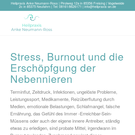
Heilpraxis Anke Neumann-Ross | Pirolweg 12a in 85356 Freising | Vogelweide
2c in 85375 Neufahrn | Tel: 08161/8626171 |
info@heilpraxis-an.de
Stress, Burnout und die
Erschöpfgung der
Nebennieren
Terminflut, Zeitdruck, Infektionen, ungelöste Probleme,
Leistungssport, Medikamente, Reizüberflutung durch
Medien, emotionale Belastungen, Schlafmangel, falsche
Ernährung, das Gefühl des Immer -Erreichbar-Sein-
Müssens oder auch der eigene innere Antreiber, ständig
etwas zu erledigen, sind probate Mittel, irgendwann im