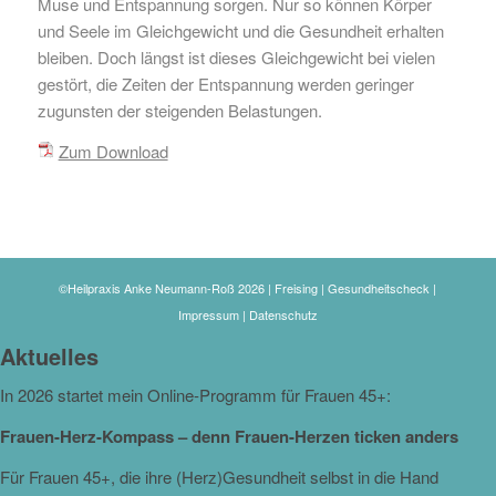
Muse und Entspannung sorgen. Nur so können Körper
und Seele im Gleichgewicht und die Gesundheit erhalten
bleiben. Doch längst ist dieses Gleichgewicht bei vielen
gestört, die Zeiten der Entspannung werden geringer
zugunsten der steigenden Belastungen.
Zum Download
©Heilpraxis Anke Neumann-Roß 2026 | Freising | Gesundheitscheck |
Impressum
|
Datenschutz
Aktuelles
In 2026 startet mein Online-Programm für Frauen 45+:
Frauen-Herz-Kompass – denn Frauen-Herzen ticken anders
Für Frauen 45+, die ihre (Herz)Gesundheit selbst in die Hand