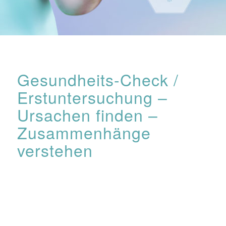
Gesundheits-Check /
Erstuntersuchung –
Ursachen finden –
Zusammenhänge
verstehen
Hier analysieren wir deinen IST-Zustand und suchen nach
Zusammenhängen. Denn nur dort kann ein sinnvoller
Behandlungsansatz greifen. Du bekommst vorab einen
ausführlichen Fragebogen von mir, der unsere