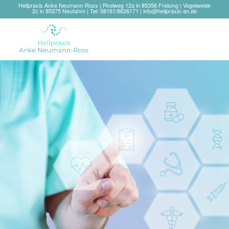
Heilpraxis Anke Neumann-Ross | Pirolweg 12a in 85356 Freising | Vogelweide
2c in 85375 Neufahrn | Tel: 08161/8626171 |
info@heilpraxis-an.de