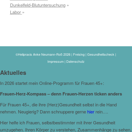
Dunkelfeld-Blutuntersuchung
»
Labor
»
©Heilpraxis Anke Neumann-Roß 2026 | Freising | Gesundheitscheck |
Impressum
|
Datenschutz
Aktuelles
In 2026 startet mein Online-Programm für Frauen 45+:
Frauen-Herz-Kompass – denn Frauen-Herzen ticken anders
Für Frauen 45+, die ihre (Herz)Gesundheit selbst in die Hand
nehmen. Neugierig? Dann schnuppere gerne
hier
rein….
Hier helfe ich Frauen, selbstbestimmter mit ihrer Gesundheit
umzugehen. Ihren Körper zu verstehen, Zusammenhänge zu sehen,