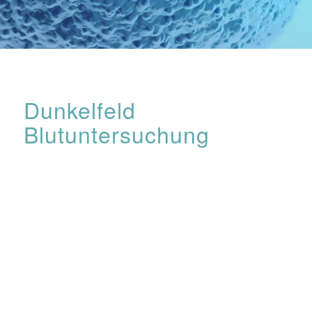
Dunkelfeld
Blutuntersuchung
Ein Tropfen Blut aus Ihrer Fingerbeere reicht bereits, um
sofort unter dem Dunkelfeldmikroskop weitere Einblicke in
Ihren Gesundheitszustand zu bekommen. Es ist eine
wunderbar ergänzende Möglichkeit zur Iris-
oder
Gesichtsdiagnose
. Auch hier handelt es sich um
eine Hinweisdiagnostik. Unter dem Mikroskop lassen sich
die Blutkörperchen (rote, weisse und Blutplättchen)
betrachten. Gibt es Auffälligkeiten in der
Mengenverteilung? Zeigen sich Veränderungen in der