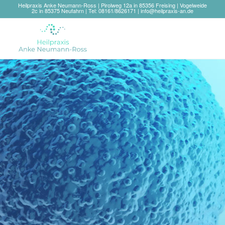
Heilpraxis Anke Neumann-Ross | Pirolweg 12a in 85356 Freising | Vogelweide
2c in 85375 Neufahrn | Tel: 08161/8626171 |
info@heilpraxis-an.de