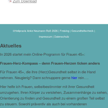
Zum Download
©Heilpraxis Anke Neumann-Roß 2026 | Freising | Gesundheitscheck |
Impressum
|
Datenschutz
Aktuelles
In 2026 startet mein Online-Programm für Frauen 45+:
Frauen-Herz-Kompass – denn Frauen-Herzen ticken anders
Für Frauen 45+, die ihre (Herz)Gesundheit selbst in die Hand
nehmen. Neugierig? Dann schnuppere gerne
hier
rein….
Hier helfe ich Frauen, selbstbestimmter mit ihrer Gesundheit
umzugehen. Ihren Körper zu verstehen, Zusammenhänge zu sehen,
Orientierung zu finden und Gesundheit zu einem großen Teil selbst
zu steuern. Sowohl präventiv als auch bei vorhandenen