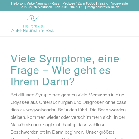
Heilpraxis Anke Neumann-Ross | Pirolweg 12a in 85356 Freising | Vogelweide
2c in 85375 Neufahrn | Tel: 08161/8626171 |
info@heilpraxis-an.de
Viele Symptome, eine
Frage – Wie geht es
Ihrem Darm?
Bei diffusen Symptomen geraten viele Menschen in eine
Odyssee aus Untersuchungen und Diagnosen ohne dass
dies zu wegweisenden Befunden führt. Die Beschwerden
bleiben, kommen wieder oder verschlimmern sich. In der
Naturheilkunde zeigt sich häufig, dass zahllose
Beschwerden oft im Darm beginnen. Unser größtes