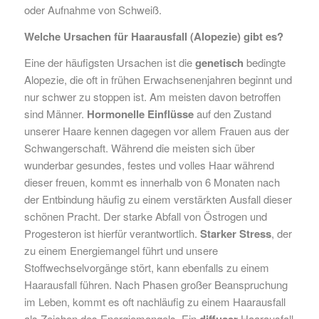
oder Aufnahme von Schweiß.
Welche Ursachen für Haarausfall (Alopezie) gibt es?
Eine der häufigsten Ursachen ist die
genetisch
bedingte
Alopezie, die oft in frühen Erwachsenenjahren beginnt und
nur schwer zu stoppen ist. Am meisten davon betroffen
sind Männer.
Hormonelle Einflüsse
auf den Zustand
unserer Haare kennen dagegen vor allem Frauen aus der
Schwangerschaft. Während die meisten sich über
wunderbar gesundes, festes und volles Haar während
dieser freuen, kommt es innerhalb von 6 Monaten nach
der Entbindung häufig zu einem verstärkten Ausfall dieser
schönen Pracht. Der starke Abfall von Östrogen und
Progesteron ist hierfür verantwortlich.
Starker Stress
, der
zu einem Energiemangel führt und unsere
Stoffwechselvorgänge stört, kann ebenfalls zu einem
Haarausfall führen. Nach Phasen großer Beanspruchung
im Leben, kommt es oft nachläufig zu einem Haarausfall
als Zeichen des Energiemangels. Ein
diffuser
Haarausfall