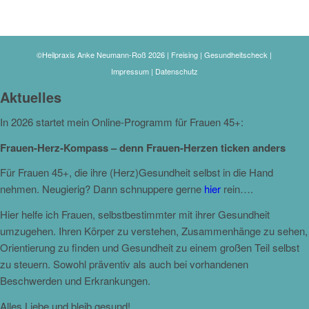
©Heilpraxis Anke Neumann-Roß 2026 | Freising | Gesundheitscheck |
Impressum
|
Datenschutz
Aktuelles
In 2026 startet mein Online-Programm für Frauen 45+:
Frauen-Herz-Kompass – denn Frauen-Herzen ticken anders
Für Frauen 45+, die ihre (Herz)Gesundheit selbst in die Hand
nehmen. Neugierig? Dann schnuppere gerne
hier
rein….
Hier helfe ich Frauen, selbstbestimmter mit ihrer Gesundheit
umzugehen. Ihren Körper zu verstehen, Zusammenhänge zu sehen,
Orientierung zu finden und Gesundheit zu einem großen Teil selbst
zu steuern. Sowohl präventiv als auch bei vorhandenen
Beschwerden und Erkrankungen.
Alles Liebe und bleib gesund!