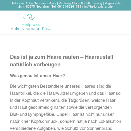
Heilpraxis Anke Neumann-Ross | Pirolweg 12a in 85356 Freising | Vogelweide
2c in 85375 Neufahrn | Tel: 08161/8626171 |
info@heilpraxis-an.de
Das ist ja zum Haare raufen – Haarausfall
natürlich vorbeugen
Was genau ist unser Haar?
Die wichtigsten Bestandteile unseres Haares sind die
Haarfollikel, die die Haarwurzel umgeben und das Haar so
in der Kopfhaut verankern, die Talgdrüsen, welche Haar
und Haut geschmeidig halten sowie die versorgenden
Blut- und Lymphgefäße. Unser Haar ist nicht nur unser
natürlicher Kopfschmuck, sondern hat je nach Lokalisation
verschiedene Aufgaben, wie Schutz vor Sonnenbrand