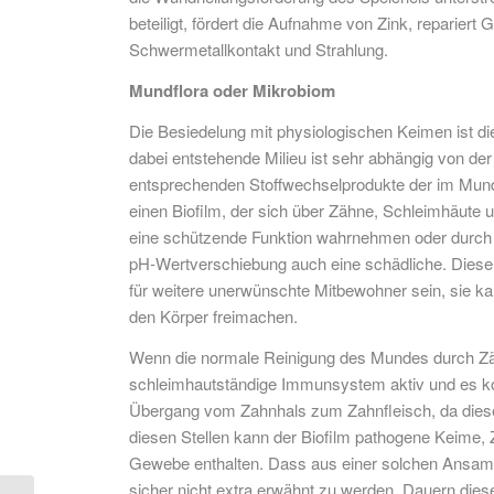
beteiligt, fördert die Aufnahme von Zink, reparie
Schwermetallkontakt und Strahlung.
Mundflora oder Mikrobiom
Die Besiedelung mit physiologischen Keimen ist die
dabei entstehende Milieu ist sehr abhängig von 
entsprechenden Stoffwechselprodukte der im Mund
einen Biofilm, der sich über Zähne, Schleimhäute 
eine schützende Funktion wahrnehmen oder durch
pH-Wertverschiebung auch eine schädliche. Diese k
für weitere unerwünschte Mitbewohner sein, sie ka
den Körper freimachen.
Wenn die normale Reinigung des Mundes durch Zäh
schleimhautständige Immunsystem aktiv und es ko
Übergang vom Zahnhals zum Zahnfleisch, da dieser 
diesen Stellen kann der Biofilm pathogene Keime
Gewebe enthalten. Dass aus einer solchen Ansam
sicher nicht extra erwähnt zu werden. Dauern dies