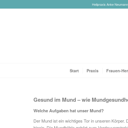
Heilpraxis Anke Neumann-R
Start
Praxis
Frauen-Her
Gesund im Mund – wie Mundgesundhei
Welche Aufgaben hat unser Mund?
Der Mund ist ein wichtiges Tor in unseren Körper.
hinein. Die Mundhöhle gehört zum Verdauungstrakt,