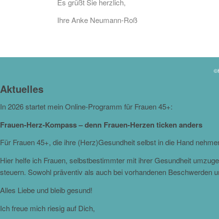
Es grüßt Sie herzlich,
Ihre Anke Neumann-Roß
©H
Aktuelles
In 2026 startet mein Online-Programm für Frauen 45+:
Frauen-Herz-Kompass – denn Frauen-Herzen ticken anders
Für Frauen 45+, die ihre (Herz)Gesundheit selbst in die Hand nehm
Hier helfe ich Frauen, selbstbestimmter mit ihrer Gesundheit umzu
steuern. Sowohl präventiv als auch bei vorhandenen Beschwerden 
Alles Liebe und bleib gesund!
Ich freue mich riesig auf Dich,