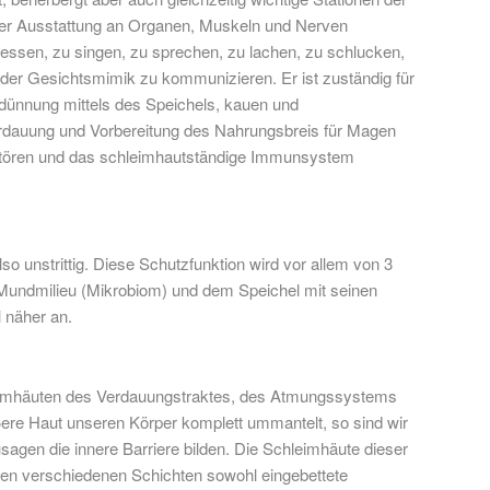
ner Ausstattung an Organen, Muskeln und Nerven
essen, zu singen, zu sprechen, zu lachen, zu schlucken,
der Gesichtsmimik zu kommunizieren. Er ist zuständig für
dünnung mittels des Speichels, kauen und
rdauung und Vorbereitung des Nahrungsbreis für Magen
tören und das schleimhautständige Immunsystem
so unstrittig. Diese Schutzfunktion wird vor allem von 3
 Mundmilieu (Mikrobiom) und dem Speichel mit seinen
l näher an.
eimhäuten des Verdauungstraktes, des Atmungssystems
ßere Haut unseren Körper komplett ummantelt, so sind wir
sagen die innere Barriere bilden. Die Schleimhäute dieser
hren verschiedenen Schichten sowohl eingebettete