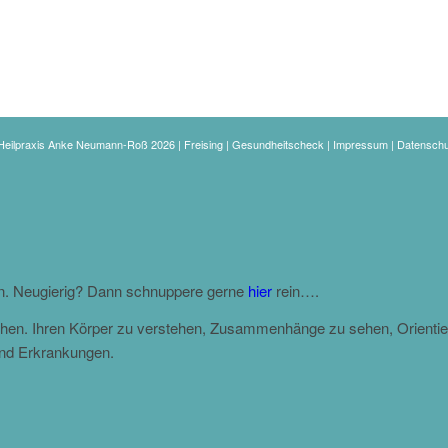
eilpraxis Anke Neumann-Roß 2026 | Freising | Gesundheitscheck |
Impressum
|
Datenschu
en. Neugierig? Dann schnuppere gerne
hier
rein….
gehen. Ihren Körper zu verstehen, Zusammenhänge zu sehen, Orientie
und Erkrankungen.