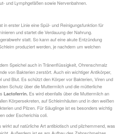
Blut- und Lymphgefäßen sowie Nervenbahnen.
 in erster Linie eine Spül- und Reinigungsfunktion für
inieren und startet die Verdauung der Nahrung.
gerabwehr statt. So kann auf eine akute Entzündung
r Schleim produziert werden, je nachdem um welchen
dem Speichel auch in Tränenflüssigkeit, Ohrenschmalz
nde von Bakterien zerstört. Auch ein wichtiger Antikörper,
hel und Blut. Es schützt den Körper vor Bakterien, Viren und
ten Schutz über die Muttermilch und die mütterliche
as
Lactoferrin.
Es wird ebenfalls über die Muttermilch an
 allen Körpersekreten, auf Schleimhäuten und in den weißen
terien und Pilzen. Für Säuglinge ist es besonders wichtig
en oder Escherichia coli.
wirkt auf natürliche Art antibiotisch und pilzhemmend, was
reicht. Außerdem ist es am Aufbau des Zahnschmelzes