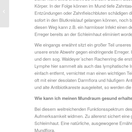
Körper. In der Folge können im Mund tiefe Zahnta
Sauerstoff ist Leben – Teil 3 – ein
Entzündungen oder Zahnfleischbluten schädigen d
Erfahrungsbericht
sofort in den Blutkreislauf gelangen können, noch
diesen Weg kann z.B. ein harmloser Infekt einen d
Erreger bereits an der Schleimhaut eliminiert word
Wie eingangs erwähnt sitzt ein großer Teil unser
unsere erste Abwehr gegen eindringende Erreger.
und dem sog. Waldeyer´schen Rachenring die ers
Lymphe hier sammelt als auch das lymphatische I
einfach entfernt, vernichtet man einen wichtigen 
oft mit einer desolaten Darmflora und häufigem A
und alte Antibiotikareste ausgeleitet, so werden di
Wie kann ich meinen Mundraum gesund erhalt
Bei diesem weitreichenden Funktionsspektrum des 
Aufmerksamkeit widmen. Zu allererst sichert ein
Schleimhaut. Eine natürliche, ausgewogene Ernähr
Mundflora.