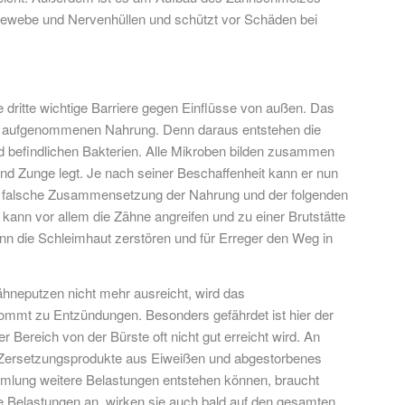
rt Gewebe und Nervenhüllen und schützt vor Schäden bei
 dritte wichtige Barriere gegen Einflüsse von außen. Das
der aufgenommenen Nahrung. Denn daraus entstehen die
 befindlichen Bakterien. Alle Mikroben bilden zusammen
und Zunge legt. Je nach seiner Beschaffenheit kann er nun
 falsche Zusammensetzung der Nahrung und der folgenden
ann vor allem die Zähne angreifen und zu einer Brutstätte
nn die Schleimhaut zerstören und für Erreger den Weg in
neputzen nicht mehr ausreicht, wird das
mmt zu Entzündungen. Besonders gefährdet ist hier der
Bereich von der Bürste oft nicht gut erreicht wird. An
, Zersetzungsprodukte aus Eiweißen und abgestorbenes
mlung weitere Belastungen entstehen können, braucht
e Belastungen an, wirken sie auch bald auf den gesamten