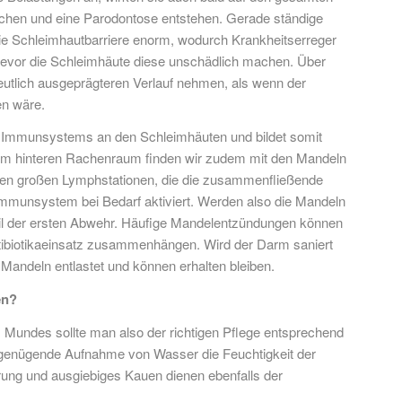
schen und eine Parodontose entstehen. Gerade ständige
ie Schleimhautbarriere enorm, wodurch Krankheitserreger
 bevor die Schleimhäute diese unschädlich machen. Über
eutlich ausgeprägteren Verlauf nehmen, als wenn der
en wäre.
es Immunsystems an den Schleimhäuten und bildet somit
 Im hinteren Rachenraum finden wir zudem mit den Mandeln
ten großen Lymphstationen, die die zusammenfließende
mmunsystem bei Bedarf aktiviert. Werden also die Mandeln
Teil der ersten Abwehr. Häufige Mandelentzündungen können
ntibiotikaeinsatz zusammenhängen. Wird der Darm saniert
e Mandeln entlastet und können erhalten bleiben.
en?
Mundes sollte man also der richtigen Pflege entsprechend
e genügende Aufnahme von Wasser die Feuchtigkeit der
ung und ausgiebiges Kauen dienen ebenfalls der