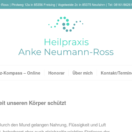
oss | Pirolweg 12a in 85356 Freising | Vogelweide 2c in 85375 Neufahrn | Tel: 08161/8626
z-Kompass – Online
Honorar
Über mich
Kontakt/Termin
t unseren Körper schützt
 Durch den Mund gelangen Nahrung, Flüssigkeit und Luft
 beherbergt aber auch gleichzeitig wichtige Stationen der