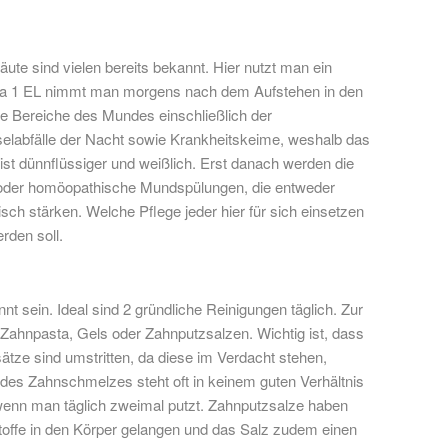
te sind vielen bereits bekannt. Hier nutzt man ein
 Ca 1 EL nimmt man morgens nach dem Aufstehen in den
le Bereiche des Mundes einschließlich der
elabfälle der Nacht sowie Krankheitskeime, weshalb das
st dünnflüssiger und weißlich. Erst danach werden die
e oder homöopathische Mundspülungen, die entweder
isch stärken. Welche Pflege jeder hier für sich einsetzen
rden soll.
sein. Ideal sind 2 gründliche Reinigungen täglich. Zur
Zahnpasta, Gels oder Zahnputzsalzen. Wichtig ist, dass
ätze sind umstritten, da diese im Verdacht stehen,
g des Zahnschmelzes steht oft in keinem guten Verhältnis
wenn man täglich zweimal putzt. Zahnputzsalze haben
toffe in den Körper gelangen und das Salz zudem einen