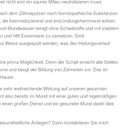
l nicht erst ein saures Milieu neutralisieren muss.
n nach dem Zähneputzen noch homöopathische Substanzen
n, die keimreduzierend und entzündungshemmend wirken.
 und Mundwasser reinigt ohne Schadstoffe und mit stabilem
 und hilft Essenreste zu zersetzen. Sind
ese Weise ausgespült werden, was den Heilungsverlauf
ne prima Möglichkeit. Denn der Schall erreicht alle Stellen,
e und beugt der Bildung von Zahnstein vor. Das ist
 Hause.
ne sehr weitreichende Wirkung auf unseren gesamten
t also bereits im Mund mit einer guten und regelmäßigen
ch einen großen Dienst und ein gesunder Mund dankt dies
sundheitliche Anliegen? Dann kontaktieren Sie mich