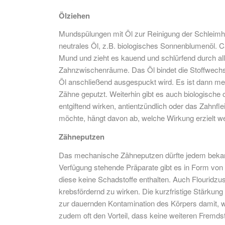
Ölziehen
Mundspülungen mit Öl zur Reinigung der Schleimhäu
neutrales Öl, z.B. biologisches Sonnenblumenöl.
Mund und zieht es kauend und schlürfend durch al
Zahnzwischenräume. Das Öl bindet die Stoffwechs
Öl anschließend ausgespuckt wird. Es ist dann mei
Zähne geputzt. Weiterhin gibt es auch biologisch
entgiftend wirken, antientzündlich oder das Zahnfle
möchte, hängt davon ab, welche Wirkung erzielt we
Zähneputzen
Das mechanische Zähneputzen dürfte jedem bekannt 
Verfügung stehende Präparate gibt es in Form von 
diese keine Schadstoffe enthalten. Auch Flouridzus
krebsfördernd zu wirken. Die kurzfristige Stärkun
zur dauernden Kontamination des Körpers damit, 
zudem oft den Vorteil, dass keine weiteren Fremds