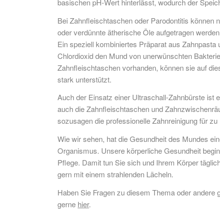
basischen pH-Wert hinterlässt, wodurch der Speiche
Bei Zahnfleischtaschen oder Parodontitis könne
oder verdünnte ätherische Öle aufgetragen werde
Ein speziell kombiniertes Präparat aus Zahnpasta
Chlordioxid den Mund von unerwünschten Bakterien
Zahnfleischtaschen vorhanden, können sie auf di
stark unterstützt.
Auch der Einsatz einer Ultraschall-Zahnbürste ist ei
auch die Zahnfleischtaschen und Zahnzwischenräum
sozusagen die professionelle Zahnreinigung für zu
Wie wir sehen, hat die Gesundheit des Mundes ei
Organismus. Unsere körperliche Gesundheit beginn
Pflege. Damit tun Sie sich und Ihrem Körper tägli
gern mit einem strahlenden Lächeln.
Haben Sie Fragen zu diesem Thema oder andere ge
gerne
hier
.