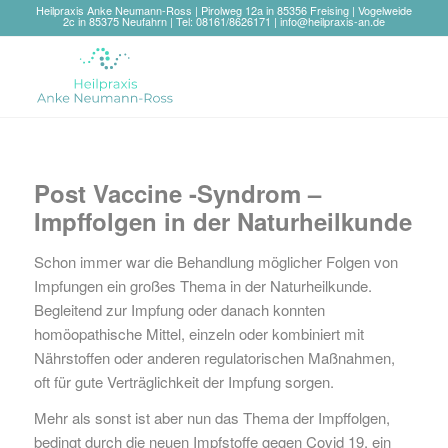
Heilpraxis Anke Neumann-Ross | Pirolweg 12a in 85356 Freising | Vogelweide
2c in 85375 Neufahrn | Tel: 08161/8626171 |
info@heilpraxis-an.de
Post Vaccine -Syndrom –
Impffolgen in der Naturheilkunde
Schon immer war die Behandlung möglicher Folgen von
Impfungen ein großes Thema in der Naturheilkunde.
Begleitend zur Impfung oder danach konnten
homöopathische Mittel, einzeln oder kombiniert mit
Nährstoffen oder anderen regulatorischen Maßnahmen,
oft für gute Verträglichkeit der Impfung sorgen.
Mehr als sonst ist aber nun das Thema der Impffolgen,
bedingt durch die neuen Impfstoffe gegen Covid 19, ein