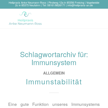
Heilpraxis Anke Neumann-Ross | Pirolweg 12a in 85356 Freising | Vogelweide
2c in 85375 Neufahrn | Tel: 08161/8626171 |
info@heilpraxis-an.de
Schlagwortarchiv für:
Immunsystem
ALLGEMEIN
Immunstabilität
Eine gute Funktion unseres Immunsystems