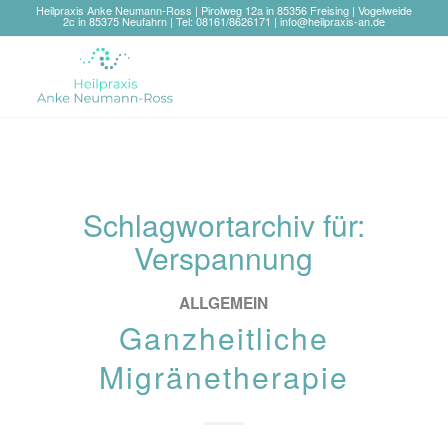
Heilpraxis Anke Neumann-Ross | Pirolweg 12a in 85356 Freising | Vogelweide
2c in 85375 Neufahrn | Tel: 08161/8626171 |
info@heilpraxis-an.de
Schlagwortarchiv für:
Verspannung
ALLGEMEIN
Ganzheitliche
Migränetherapie