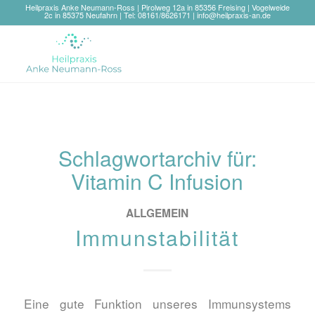
Heilpraxis Anke Neumann-Ross | Pirolweg 12a in 85356 Freising | Vogelweide
2c in 85375 Neufahrn | Tel: 08161/8626171 |
info@heilpraxis-an.de
Schlagwortarchiv für:
Vitamin C Infusion
ALLGEMEIN
Immunstabilität
Eine gute Funktion unseres Immunsystems