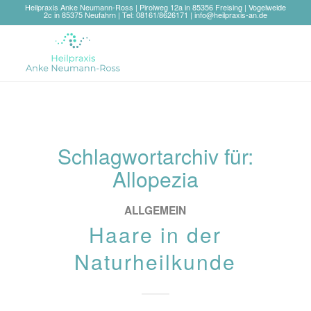
Heilpraxis Anke Neumann-Ross | Pirolweg 12a in 85356 Freising | Vogelweide
2c in 85375 Neufahrn | Tel: 08161/8626171 |
info@heilpraxis-an.de
Schlagwortarchiv für:
Allopezia
ALLGEMEIN
Haare in der
Naturheilkunde