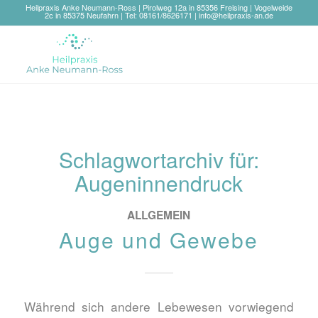
Heilpraxis Anke Neumann-Ross | Pirolweg 12a in 85356 Freising | Vogelweide
2c in 85375 Neufahrn | Tel: 08161/8626171 |
info@heilpraxis-an.de
Schlagwortarchiv für:
Augeninnendruck
ALLGEMEIN
Auge und Gewebe
Während sich andere Lebewesen vorwiegend