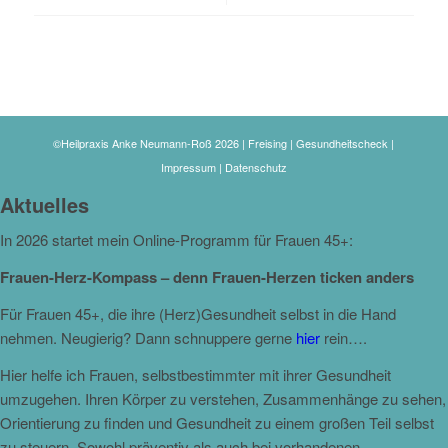
©Heilpraxis Anke Neumann-Roß 2026 | Freising | Gesundheitscheck |
Impressum
|
Datenschutz
Aktuelles
In 2026 startet mein Online-Programm für Frauen 45+:
Frauen-Herz-Kompass – denn Frauen-Herzen ticken anders
Für Frauen 45+, die ihre (Herz)Gesundheit selbst in die Hand
nehmen. Neugierig? Dann schnuppere gerne
hier
rein….
Hier helfe ich Frauen, selbstbestimmter mit ihrer Gesundheit
umzugehen. Ihren Körper zu verstehen, Zusammenhänge zu sehen,
Orientierung zu finden und Gesundheit zu einem großen Teil selbst
zu steuern. Sowohl präventiv als auch bei vorhandenen