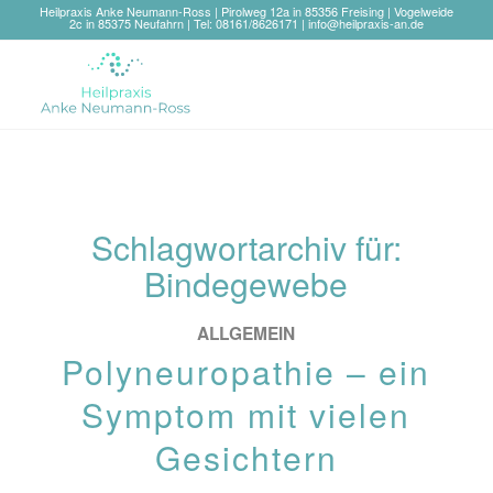
Heilpraxis Anke Neumann-Ross | Pirolweg 12a in 85356 Freising | Vogelweide
2c in 85375 Neufahrn | Tel: 08161/8626171 |
info@heilpraxis-an.de
Schlagwortarchiv für:
Bindegewebe
ALLGEMEIN
Polyneuropathie – ein
Symptom mit vielen
Gesichtern