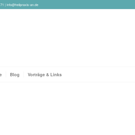
171 |
info@heilpraxis-an.de
e
Blog
Vorträge & Links