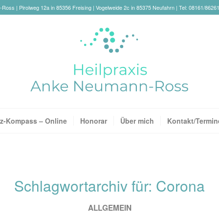
oss | Pirolweg 12a in 85356 Freising | Vogelweide 2c in 85375 Neufahrn | Tel: 08161/8626
z-Kompass – Online
Honorar
Über mich
Kontakt/Termin
Schlagwortarchiv für:
Corona
ALLGEMEIN