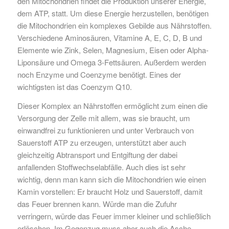
den Mitochondrien findet die Produktion unserer Energie,
dem ATP, statt. Um diese Energie herzustellen, benötigen
die Mitochondrien ein komplexes Gebilde aus Nährstoffen.
Verschiedene Aminosäuren, Vitamine A, E, C, D, B und
Elemente wie Zink, Selen, Magnesium, Eisen oder Alpha-
Liponsäure und Omega 3-Fettsäuren. Außerdem werden
noch Enzyme und Coenzyme benötigt. Eines der
wichtigsten ist das Coenzym Q10.
Dieser Komplex an Nährstoffen ermöglicht zum einen die
Versorgung der Zelle mit allem, was sie braucht, um
einwandfrei zu funktionieren und unter Verbrauch von
Sauerstoff ATP zu erzeugen, unterstützt aber auch
gleichzeitig Abtransport und Entgiftung der dabei
anfallenden Stoffwechselabfälle. Auch dies ist sehr
wichtig, denn man kann sich die Mitochondrien wie einen
Kamin vorstellen: Er braucht Holz und Sauerstoff, damit
das Feuer brennen kann. Würde man die Zufuhr
verringern, würde das Feuer immer kleiner und schließlich
erlöschen. Im Gegenzug muss aber auch die Asche