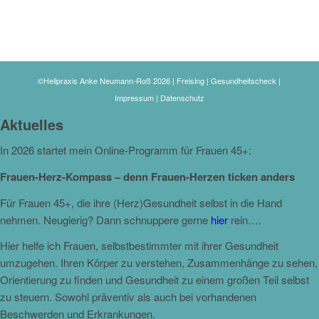
©Heilpraxis Anke Neumann-Roß 2026 | Freising | Gesundheitscheck |
Impressum
|
Datenschutz
Aktuelles
In 2026 startet mein Online-Programm für Frauen 45+:
Frauen-Herz-Kompass – denn Frauen-Herzen ticken anders
Für Frauen 45+, die ihre (Herz)Gesundheit selbst in die Hand
nehmen. Neugierig? Dann schnuppere gerne
hier
rein….
Hier helfe ich Frauen, selbstbestimmter mit ihrer Gesundheit
umzugehen. Ihren Körper zu verstehen, Zusammenhänge zu sehen,
Orientierung zu finden und Gesundheit zu einem großen Teil selbst
zu steuern. Sowohl präventiv als auch bei vorhandenen
Beschwerden und Erkrankungen.