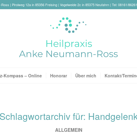
oss | Pirolweg 12a in 85356 Freising | Vogelweide 2c in 85375 Neufahrn | Tel: 08161/8626
z-Kompass – Online
Honorar
Über mich
Kontakt/Termin
Schlagwortarchiv für:
Handgelen
ALLGEMEIN