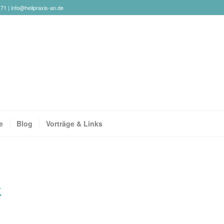
171 |
info@heilpraxis-an.de
e
Blog
Vorträge & Links
k