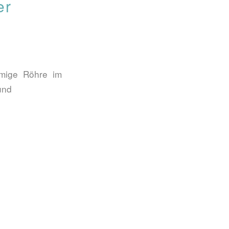
er
rmige Röhre im
und