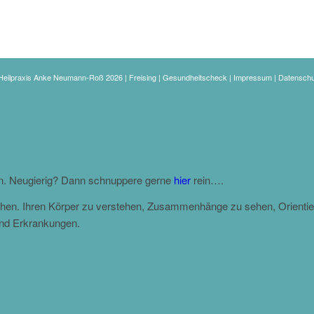
eilpraxis Anke Neumann-Roß 2026 | Freising | Gesundheitscheck |
Impressum
|
Datenschu
en. Neugierig? Dann schnuppere gerne
hier
rein….
gehen. Ihren Körper zu verstehen, Zusammenhänge zu sehen, Orientie
und Erkrankungen.