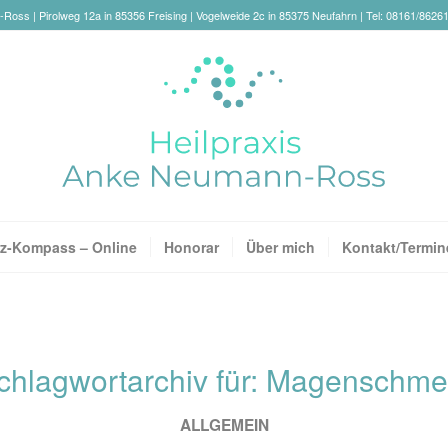
oss | Pirolweg 12a in 85356 Freising | Vogelweide 2c in 85375 Neufahrn | Tel: 08161/8626
z-Kompass – Online
Honorar
Über mich
Kontakt/Termin
chlagwortarchiv für:
Magenschme
ALLGEMEIN