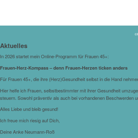
©H
Aktuelles
In 2026 startet mein Online-Programm für Frauen 45+:
Frauen-Herz-Kompass – denn Frauen-Herzen ticken anders
Für Frauen 45+, die ihre (Herz)Gesundheit selbst in die Hand nehm
Hier helfe ich Frauen, selbstbestimmter mit ihrer Gesundheit umzu
steuern. Sowohl präventiv als auch bei vorhandenen Beschwerden 
Alles Liebe und bleib gesund!
Ich freue mich riesig auf Dich,
Deine Anke Neumann-Roß