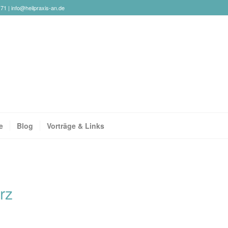
171 |
info@heilpraxis-an.de
e
Blog
Vorträge & Links
rz