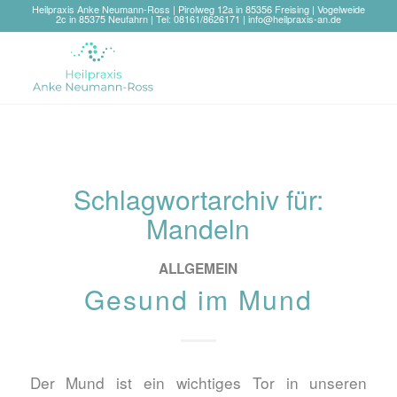
Heilpraxis Anke Neumann-Ross | Pirolweg 12a in 85356 Freising | Vogelweide
2c in 85375 Neufahrn | Tel: 08161/8626171 |
info@heilpraxis-an.de
Schlagwortarchiv für:
Mandeln
ALLGEMEIN
Gesund im Mund
Der Mund ist ein wichtiges Tor in unseren