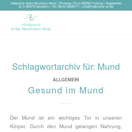
Heilpraxis Anke Neumann-Ross | Pirolweg 12a in 85356 Freising | Vogelweide
2c in 85375 Neufahrn | Tel: 08161/8626171 |
info@heilpraxis-an.de
Schlagwortarchiv für:
Mund
ALLGEMEIN
Gesund im Mund
Der Mund ist ein wichtiges Tor in unseren
Körper. Durch den Mund gelangen Nahrung,