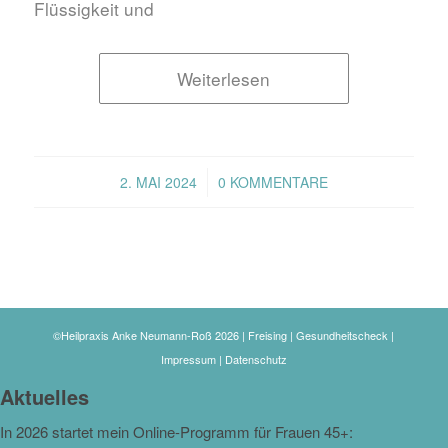
Flüssigkeit und
Weiterlesen
/
2. MAI 2024
0 KOMMENTARE
©Heilpraxis Anke Neumann-Roß 2026 | Freising | Gesundheitscheck |
Impressum
|
Datenschutz
Aktuelles
In 2026 startet mein Online-Programm für Frauen 45+: