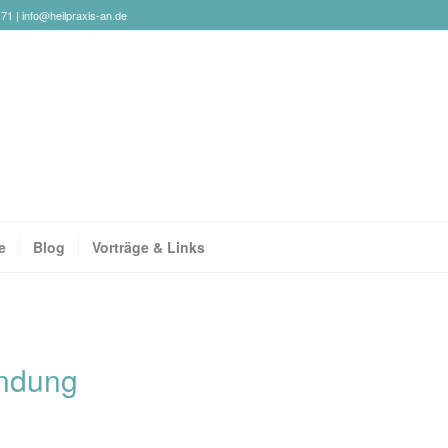
171 |
info@heilpraxis-an.de
e
Blog
Vorträge & Links
ündung