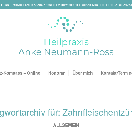
oss | Pirolweg 12a in 85356 Freising | Vogelweide 2c in 85375 Neufahrn | Tel: 08161/8626
z-Kompass – Online
Honorar
Über mich
Kontakt/Termin
gwortarchiv für:
Zahnfleischentz
ALLGEMEIN