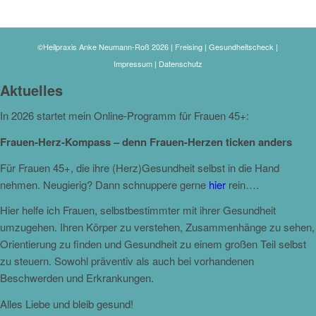
©Heilpraxis Anke Neumann-Roß 2026 | Freising | Gesundheitscheck |
Impressum
|
Datenschutz
Aktuelles
In 2026 startet mein Online-Programm für Frauen 45+:
Frauen-Herz-Kompass – denn Frauen-Herzen ticken anders
Für Frauen 45+, die ihre (Herz)Gesundheit selbst in die Hand
nehmen. Neugierig? Dann schnuppere gerne
hier
rein….
Hier helfe ich Frauen, selbstbestimmter mit ihrer Gesundheit
umzugehen. Ihren Körper zu verstehen, Zusammenhänge zu sehen,
Orientierung zu finden und Gesundheit zu einem großen Teil selbst
zu steuern. Sowohl präventiv als auch bei vorhandenen
Beschwerden und Erkrankungen.
Alles Liebe und bleib gesund!