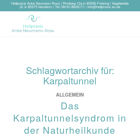
Heilpraxis Anke Neumann-Ross | Pirolweg 12a in 85356 Freising | Vogelweide
2c in 85375 Neufahrn | Tel: 08161/8626171 |
info@heilpraxis-an.de
Schlagwortarchiv für:
Karpaltunnel
ALLGEMEIN
Das
Karpaltunnelsyndrom in
der Naturheilkunde