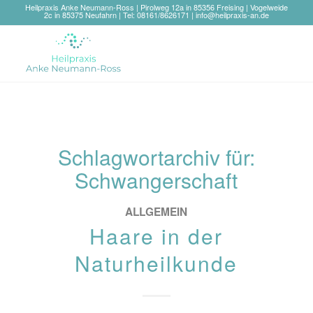
Heilpraxis Anke Neumann-Ross | Pirolweg 12a in 85356 Freising | Vogelweide
2c in 85375 Neufahrn | Tel: 08161/8626171 |
info@heilpraxis-an.de
Schlagwortarchiv für:
Schwangerschaft
ALLGEMEIN
Haare in der
Naturheilkunde