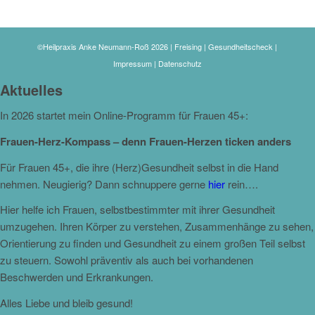
©Heilpraxis Anke Neumann-Roß 2026 | Freising | Gesundheitscheck |
Impressum
|
Datenschutz
Aktuelles
In 2026 startet mein Online-Programm für Frauen 45+:
Frauen-Herz-Kompass – denn Frauen-Herzen ticken anders
Für Frauen 45+, die ihre (Herz)Gesundheit selbst in die Hand
nehmen. Neugierig? Dann schnuppere gerne
hier
rein….
Hier helfe ich Frauen, selbstbestimmter mit ihrer Gesundheit
umzugehen. Ihren Körper zu verstehen, Zusammenhänge zu sehen,
Orientierung zu finden und Gesundheit zu einem großen Teil selbst
zu steuern. Sowohl präventiv als auch bei vorhandenen
Beschwerden und Erkrankungen.
Alles Liebe und bleib gesund!