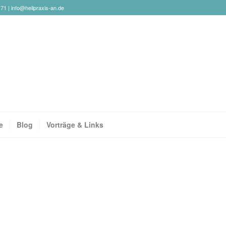
171 |
info@heilpraxis-an.de
e
Blog
Vorträge & Links