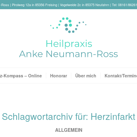
oss | Pirolweg 12a in 85356 Freising | Vogelweide 2c in 85375 Neufahrn | Tel: 08161/8626
z-Kompass – Online
Honorar
Über mich
Kontakt/Termin
Schlagwortarchiv für:
Herzinfarkt
ALLGEMEIN