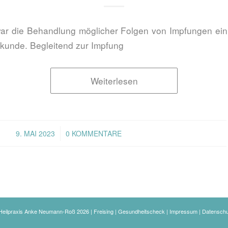
ar die Behandlung möglicher Folgen von Impfungen ei
ilkunde. Begleitend zur Impfung
Weiterlesen
/
9. MAI 2023
0 KOMMENTARE
eilpraxis Anke Neumann-Roß 2026 | Freising | Gesundheitscheck |
Impressum
|
Datenschu