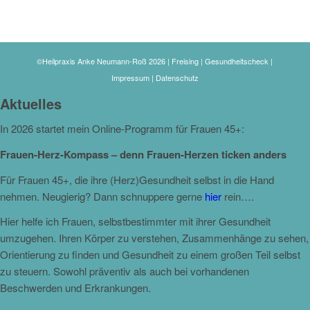
©Heilpraxis Anke Neumann-Roß 2026 | Freising | Gesundheitscheck |
Impressum
|
Datenschutz
Aktuelles
In 2026 startet mein Online-Programm für Frauen 45+:
Frauen-Herz-Kompass – denn Frauen-Herzen ticken anders
Für Frauen 45+, die ihre (Herz)Gesundheit selbst in die Hand
nehmen. Neugierig? Dann schnuppere gerne
hier
rein….
Hier helfe ich Frauen, selbstbestimmter mit ihrer Gesundheit
umzugehen. Ihren Körper zu verstehen, Zusammenhänge zu sehen,
Orientierung zu finden und Gesundheit zu einem großen Teil selbst
zu steuern. Sowohl präventiv als auch bei vorhandenen
Beschwerden und Erkrankungen.